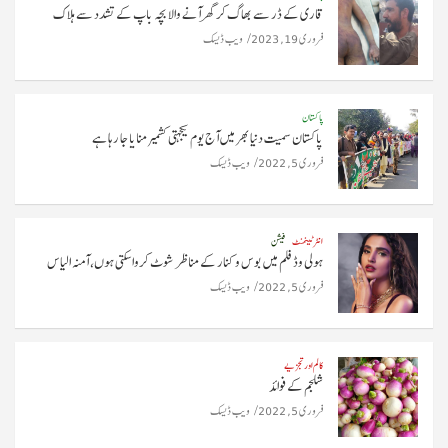
قاری کے ڈر سے بھاگ کر گھر آنے والا بچہ باپ کے تشدد سے ہلاک
فروری 19, 2023
ویب ڈیسک
پاکستان
پاکستان سمیت دنیا بھر میں آج یوم یکجہتی کشمیر منایا جا رہا ہے
فروری 5, 2022
ویب ڈیسک
انٹرٹینمنٹ
فیشن
ہولی وڈ فلم میں بوس و کنار کے مناظر شوٹ کروا سکتی ہوں، آمنہ الیاس
فروری 5, 2022
ویب ڈیسک
کالم اور تجزیے
شلجم کے فوائد
فروری 5, 2022
ویب ڈیسک