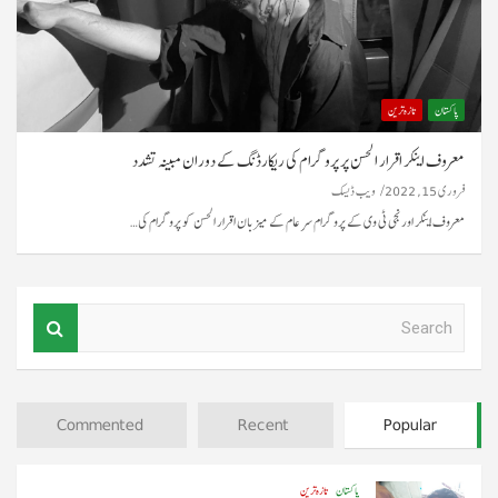
پاکستان
تازہ ترین
معروف اینکر اقرار الحسن پر پروگرام کی ریکارڈنگ کے دوران مبینہ تشدد
فروری 15, 2022
ویب ڈیسک
معروف اینکر اورنجی ٹی وی کے پروگرام سرِ عام کے میزبان اقرار الحسن کو پروگرام کی…
S
e
a
r
c
Commented
Recent
Popular
h
پاکستان
تازہ ترین