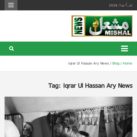
Ski
جمعہ, اگست 7, 2026
t
conten
Mishal News Urdu
Premiere Digital News Network
Iqrar Ul Hassan Ary News
Blog
Home
Tag:
Iqrar Ul Hassan Ary News