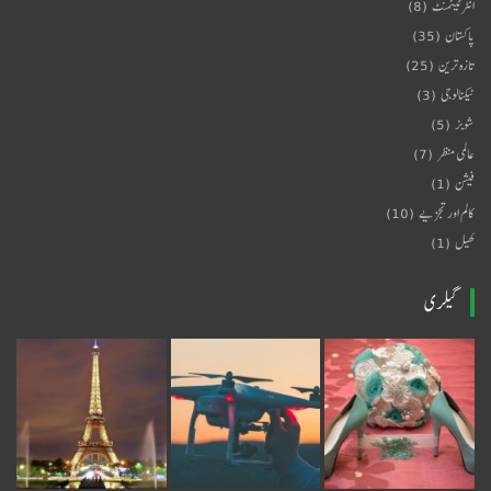
انٹرٹینمنٹ
(8)
پاکستان
(35)
تازہ ترین
(25)
ٹیکنالوجی
(3)
شوبز
(5)
عالمی منظر
(7)
فیشن
(1)
کالم اور تجزیے
(10)
کھیل
(1)
گیلری