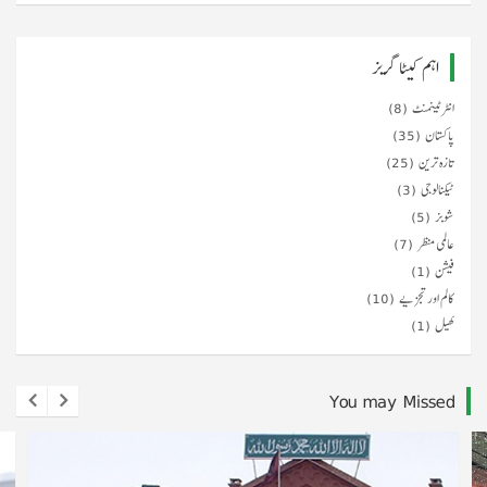
اہم کیٹا گریز
انٹرٹینمنٹ
(8)
پاکستان
(35)
تازہ ترین
(25)
ٹیکنالوجی
(3)
شوبز
(5)
عالمی منظر
(7)
فیشن
(1)
کالم اور تجزیے
(10)
کھیل
(1)
You may Missed