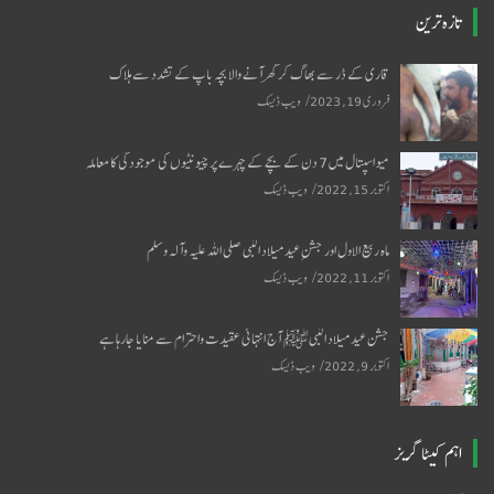
تازہ ترین
قاری کے ڈر سے بھاگ کر گھر آنے والا بچہ باپ کے تشدد سے ہلاک
فروری 19, 2023
ویب ڈیسک
میو اسپتال میں 7 دن کے بچے کے چہرے پر چیونٹیوں کی موجودگی کا معاملہ
اکتوبر 15, 2022
ویب ڈیسک
ماہ ربیع الاول اور جشنِ عید میلاد النبی صلی اللہ علیہ وآلہ وسلم
اکتوبر 11, 2022
ویب ڈیسک
جشن عید میلاد النبی ﷺ آج انتہائی عقیدت واحترام سے منایا جارہا ہے
اکتوبر 9, 2022
ویب ڈیسک
اہم کیٹا گریز