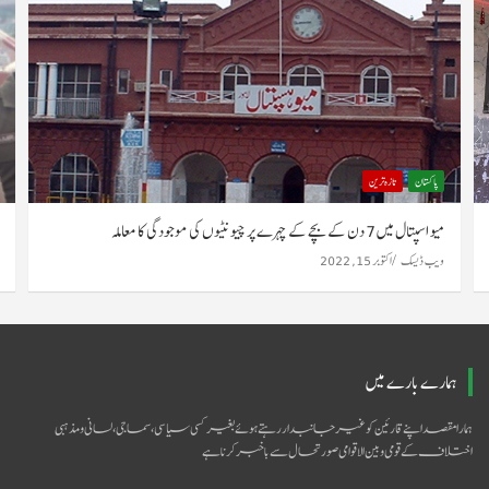
پاکستان
تازہ ترین
میو اسپتال میں 7 دن کے بچے کے چہرے پر چیونٹیوں کی موجودگی کا معاملہ
ویب ڈیسک
اکتوبر 15, 2022
ہمارے بارے میں
ہمارا مقصد اپنے قارئین کو غیر جانبدار رہتے ہوئے بغیر کسی سیاسی ،سماجی ،لسانی و مذہبی
اختلاف کے قومی و بین الاقوامی صورتحال سےباخبر کرنا ہے