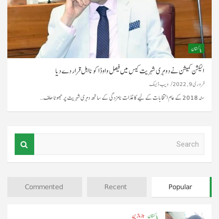
پاکستان
الیکشن کمیشن نے دوہری شہریت کیس میں فیصل واوڈا کو نااہل قرار دے دیا
فروری 9, 2022
ویب ڈیسک
سنہ 2018 کے عام انتخابات کے لیے کاغذات نامزدگی کے ساتھ دہری شہریت پر جھوٹا حلف…
S
e
a
r
c
Commented
Recent
Popular
h
پاکستان
تازہ ترین