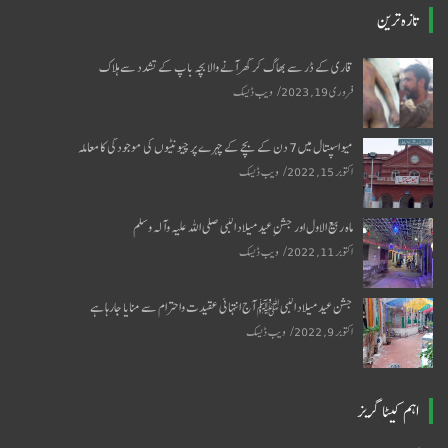
تازہ ترین
قاری کے ڈر سے بھاگ کر گھر آنے والا بچہ باپ کے تشدد سے ہلاک
فروری 19, 2023
ویب ڈیسک
میو اسپتال میں 7 دن کے بچے کے چہرے پر چیونٹیوں کی موجودگی کا معاملہ
اکتوبر 15, 2022
ویب ڈیسک
ماہ ربیع الاول اور جشنِ عید میلاد النبی صلی اللہ علیہ وآلہ وسلم
اکتوبر 11, 2022
ویب ڈیسک
جشن عید میلاد النبی ﷺ آج انتہائی عقیدت واحترام سے منایا جارہا ہے
اکتوبر 9, 2022
ویب ڈیسک
اہم کیٹا گریز