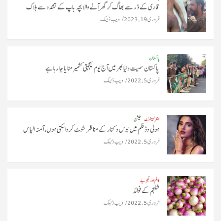
قاری کے ڈر سے بھاگ کر گھر آنے والا بچہ باپ کے تشدد سے ہلاک
فروری 19, 2023
ویب ڈیسک
پاکستان
پاکستان سمیت دنیا بھر میں آج یوم یکجہتی کشمیر منایا جا رہا ہے
فروری 5, 2022
ویب ڈیسک
انٹرٹینمنٹ
فیشن
ہولی وڈ فلم میں بوس و کنار کے مناظر شوٹ کروا سکتی ہوں، آمنہ الیاس
فروری 5, 2022
ویب ڈیسک
کالم اور تجزیے
شلجم کے فوائد
فروری 5, 2022
ویب ڈیسک