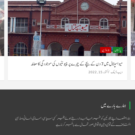
پاکستان
تازہ ترین
میو اسپتال میں 7 دن کے بچے کے چہرے پر چیونٹیوں کی موجودگی کا معاملہ
ویب ڈیسک
اکتوبر 15, 2022
ہمارے بارے میں
ہمارا مقصد اپنے قارئین کو غیر جانبدار رہتے ہوئے بغیر کسی سیاسی ،سماجی ،لسانی و مذہبی
اختلاف کے قومی و بین الاقوامی صورتحال سےباخبر کرنا ہے