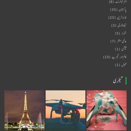
انٹرٹینمنٹ
(8)
پاکستان
(35)
تازہ ترین
(25)
ٹیکنالوجی
(3)
شوبز
(5)
عالمی منظر
(7)
فیشن
(1)
کالم اور تجزیے
(10)
کھیل
(1)
گیلری