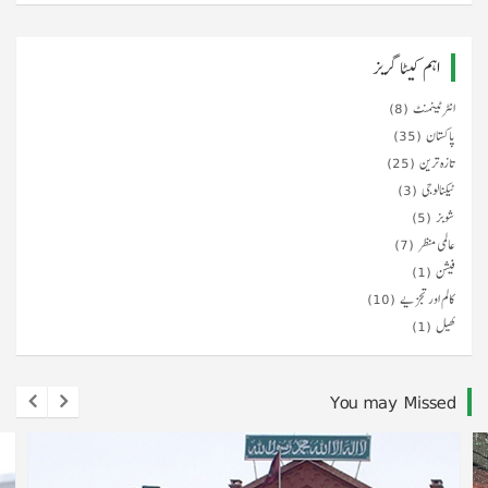
اہم کیٹا گریز
انٹرٹینمنٹ
(8)
پاکستان
(35)
تازہ ترین
(25)
ٹیکنالوجی
(3)
شوبز
(5)
عالمی منظر
(7)
فیشن
(1)
کالم اور تجزیے
(10)
کھیل
(1)
You may Missed