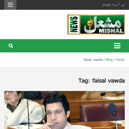
Ski
جمعہ, اگست 7, 2026
t
conten
Mishal News Urdu
Premiere Digital News Network
faisal vawda
Blog
Home
Tag:
faisal vawda