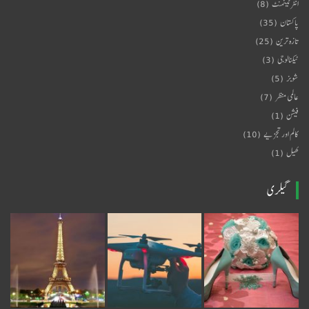
انٹرٹینمنٹ
(8)
پاکستان
(35)
تازہ ترین
(25)
ٹیکنالوجی
(3)
شوبز
(5)
عالمی منظر
(7)
فیشن
(1)
کالم اور تجزیے
(10)
کھیل
(1)
گیلری