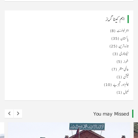
اہم کیٹا گریز
انٹرٹینمنٹ
(8)
پاکستان
(35)
تازہ ترین
(25)
ٹیکنالوجی
(3)
شوبز
(5)
عالمی منظر
(7)
فیشن
(1)
کالم اور تجزیے
(10)
کھیل
(1)
You may Missed