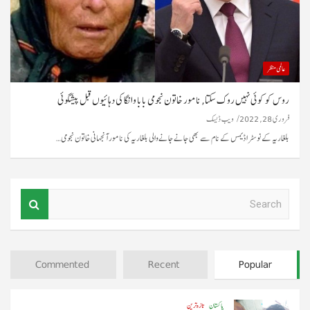
عالمی منظر
روس کو کوئی نہیں روک سکتا, نامور خاتون نجومی بابا وانگا کی دہائیوں قبل پیشگوئی
فروری 28, 2022
ویب ڈیسک
بلغاریہ کے نوسٹرا ڈیمس کے نام سے بھی جانے جانےوالی بلغاریہ کی نامور آنجہانی خاتون نجومی…
S
e
a
r
c
Commented
Recent
Popular
h
پاکستان
تازہ ترین