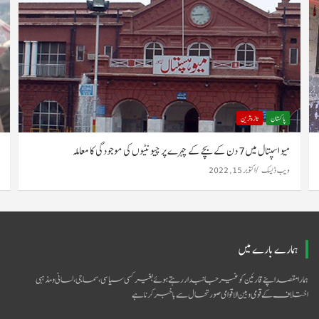
پاکستان
تازہ ترین
میو اسپتال میں 7 دن کے بچے کے چہرے پر چیونٹیوں کی موجودگی کا معاملہ
ویب ڈیسک
اکتوبر 15, 2022
ہمارے بارے میں
ہمارا مقصد اپنے قارئین کو غیر جانبدار رہتے ہوئے بغیر کسی سیاسی ،سماجی ،لسانی و مذہبی
اختلاف کے قومی و بین الاقوامی صورتحال سےباخبر کرنا ہے