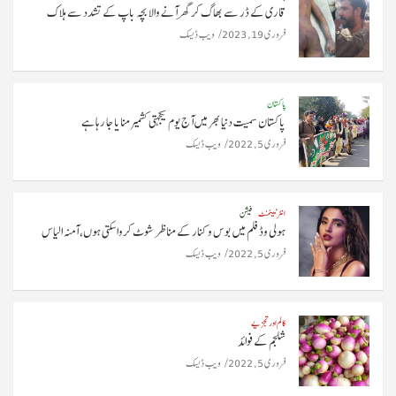
قاری کے ڈر سے بھاگ کر گھر آنے والا بچہ باپ کے تشدد سے ہلاک
فروری 19, 2023
ویب ڈیسک
پاکستان
پاکستان سمیت دنیا بھر میں آج یوم یکجہتی کشمیر منایا جا رہا ہے
فروری 5, 2022
ویب ڈیسک
انٹرٹینمنٹ
فیشن
ہولی وڈ فلم میں بوس و کنار کے مناظر شوٹ کروا سکتی ہوں، آمنہ الیاس
فروری 5, 2022
ویب ڈیسک
کالم اور تجزیے
شلجم کے فوائد
فروری 5, 2022
ویب ڈیسک