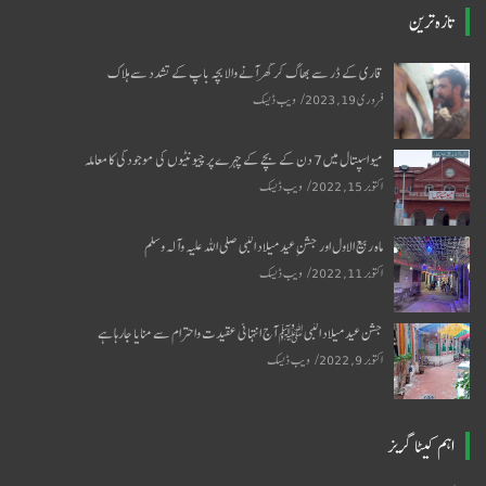
تازہ ترین
قاری کے ڈر سے بھاگ کر گھر آنے والا بچہ باپ کے تشدد سے ہلاک
فروری 19, 2023
ویب ڈیسک
میو اسپتال میں 7 دن کے بچے کے چہرے پر چیونٹیوں کی موجودگی کا معاملہ
اکتوبر 15, 2022
ویب ڈیسک
ماہ ربیع الاول اور جشنِ عید میلاد النبی صلی اللہ علیہ وآلہ وسلم
اکتوبر 11, 2022
ویب ڈیسک
جشن عید میلاد النبی ﷺ آج انتہائی عقیدت واحترام سے منایا جارہا ہے
اکتوبر 9, 2022
ویب ڈیسک
اہم کیٹا گریز