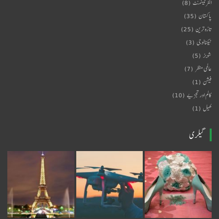
انٹرٹینمنٹ
(8)
پاکستان
(35)
تازہ ترین
(25)
ٹیکنالوجی
(3)
شوبز
(5)
عالمی منظر
(7)
فیشن
(1)
کالم اور تجزیے
(10)
کھیل
(1)
گیلری