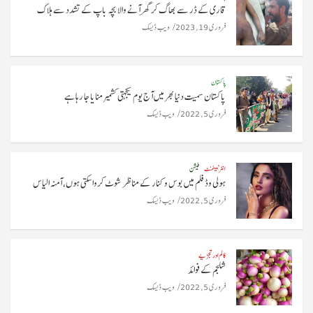
قاری کے ڈر سے بھاگ کر گھر آنے والا بچہ باپ کے تشدد سے ہلاک
فروری 19, 2023
ویب ڈیسک
پاکستان
پاکستان سمیت دنیا بھر میں آج یوم یکجہتی کشمیر منایا جا رہا ہے
فروری 5, 2022
ویب ڈیسک
انٹرٹینمنٹ
فیشن
ہولی وڈ فلم میں بوس و کنار کے مناظر شوٹ کروا سکتی ہوں، آمنہ الیاس
فروری 5, 2022
ویب ڈیسک
کالم اور تجزیے
شلجم کے فوائد
فروری 5, 2022
ویب ڈیسک