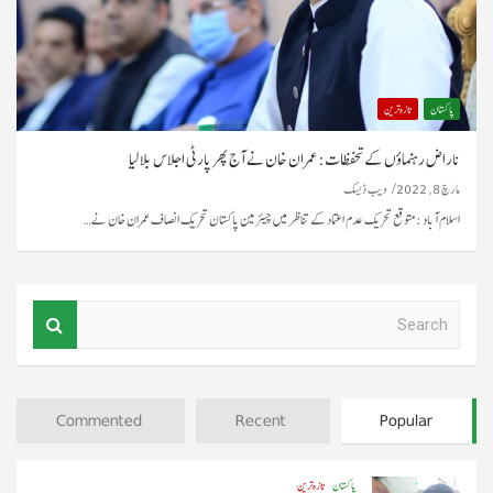
پاکستان
تازہ ترین
ناراض رہنماؤں کے تحفظات: عمران خان نے آج پھر پارٹی اجلاس بلالیا
مارچ 8, 2022
ویب ڈیسک
اسلام آباد :متوقع تحریک عدم اعتماد کے تناظر میں چیئرمین پاکستان تحریک انصاف عمران خان نے…
S
e
a
r
c
Commented
Recent
Popular
h
پاکستان
تازہ ترین