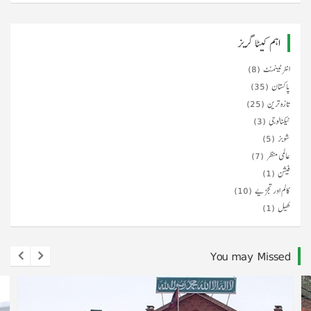
اہم کیٹا گریز
انٹرٹینمنٹ
(8)
پاکستان
(35)
تازہ ترین
(25)
ٹیکنالوجی
(3)
شوبز
(5)
عالمی منظر
(7)
فیشن
(1)
کالم اور تجزیے
(10)
کھیل
(1)
You may Missed