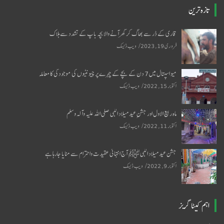
تازہ ترین
قاری کے ڈر سے بھاگ کر گھر آنے والا بچہ باپ کے تشدد سے ہلاک
فروری 19, 2023
ویب ڈیسک
میو اسپتال میں 7 دن کے بچے کے چہرے پر چیونٹیوں کی موجودگی کا معاملہ
اکتوبر 15, 2022
ویب ڈیسک
ماہ ربیع الاول اور جشنِ عید میلاد النبی صلی اللہ علیہ وآلہ وسلم
اکتوبر 11, 2022
ویب ڈیسک
جشن عید میلاد النبی ﷺ آج انتہائی عقیدت واحترام سے منایا جارہا ہے
اکتوبر 9, 2022
ویب ڈیسک
اہم کیٹا گریز