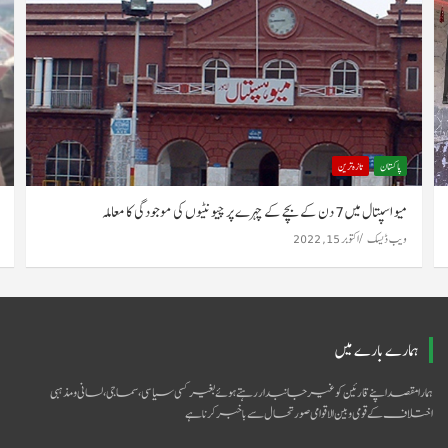
پاکستان
تازہ ترین
میو اسپتال میں 7 دن کے بچے کے چہرے پر چیونٹیوں کی موجودگی کا معاملہ
ویب ڈیسک
اکتوبر 15, 2022
ہمارے بارے میں
ہمارا مقصد اپنے قارئین کو غیر جانبدار رہتے ہوئے بغیر کسی سیاسی ،سماجی ،لسانی و مذہبی
اختلاف کے قومی و بین الاقوامی صورتحال سےباخبر کرنا ہے