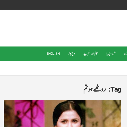
جی
ملٹی میڈیا
کالم اور تجزیے
ویڈیوز
ENGLISH
Tag:
روٹھے ہو تم