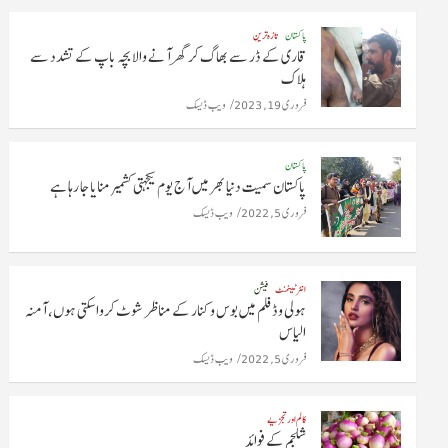
پاکستان
تازہ ترین
قاری کے ڈر سے بھاگ کر گھر آنے والا بچہ باپ کے تشدد سے
ہلاک
فروری 19, 2023
ویب ڈیسک
پاکستان
پاکستان سمیت دنیا بھر میں آج یوم یکجہتی کشمیر منایا جا رہا ہے
فروری 5, 2022
ویب ڈیسک
انٹرٹینمنٹ
فیشن
ہولی وڈ فلم میں بوس و کنار کے مناظر شوٹ کروا سکتی ہوں، آمنہ
الیاس
فروری 5, 2022
ویب ڈیسک
کالم اور تجزیے
شلجم کے فوائد