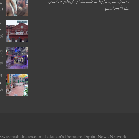
،سماجی ،لسانی و مذہبی اختلاف کے قومی و بین الاقوامی صورتحال
سے
سےباخبر کرنا ہے
فروری
موج
اکتوبر 
ماہ
وس
اکتوبر 
جش
منا
اکتوبر 
www.mishalnews.com, Pakistan's Premiere Digital News Network