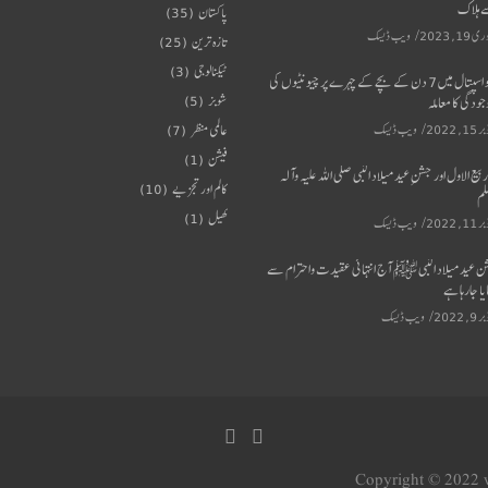
 ہلاک
پاکستان
(35)
 19, 2023
ویب ڈیسک
تازہ ترین
(25)
ٹیکنالوجی
(3)
میو اسپتال میں 7 دن کے بچے کے چہرے پر چیونٹیوں کی
شوبز
(5)
ودگی کا معاملہ
15, 2022
ویب ڈیسک
عالمی منظر
(7)
فیشن
(1)
 ربیع الاول اور جشنِ عید میلاد النبی صلی اللہ علیہ وآلہ
کالم اور تجزیے
(10)
لم
کھیل
(1)
11, 2022
ویب ڈیسک
ن عید میلاد النبی ﷺ آج انتہائی عقیدت واحترام سے
یا جارہا ہے
9, 2022
ویب ڈیسک
Copyright © 2022 