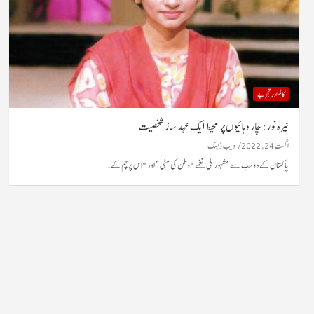
کالم اور تجزیے
نیرہ نور: چار دہائیوں پر محیط ایک عہد ساز شخصیت
اگست 24, 2022
ویب ڈیسک
پاکستان کے دو سب سے مشہور ملی نغمے "وطن کی مٹی ” اور "اس پرچم کے…