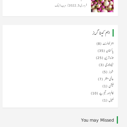
فروری 5, 2022
ویب ڈیسک
اہم کیٹا گریز
انٹرٹینمنٹ
(8)
پاکستان
(35)
تازہ ترین
(25)
ٹیکنالوجی
(3)
شوبز
(5)
عالمی منظر
(7)
فیشن
(1)
کالم اور تجزیے
(10)
کھیل
(1)
You may Missed