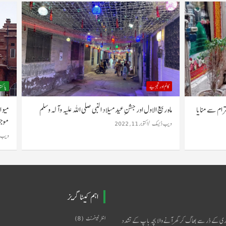
کالم اور تجزیے
نبی ﷺ آج انتہائی عقیدت واحترام سے منایا
ماہ ربیع الاول اور جشنِ عید میلاد النبی صلی اللہ 
ویب ڈیسک
اکتوبر 11, 2022
اہم کیٹا گریز
انٹرٹینمنٹ
(8)
ری کے ڈر سے بھاگ کر گھر آنے والا بچہ باپ کے تشدد