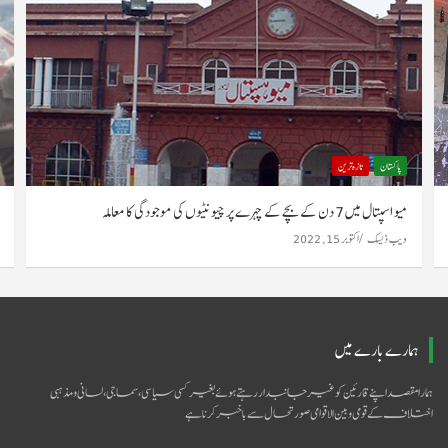
پاکستان
تازہ ترین
میو اسپتال میں 7 دن کے بچے کے چہرے پر چیونٹیوں کی موجودگی کا معاملہ
ویب ڈیسک
اکتوبر 15, 2022
ہمارے بارے میں
ہمارا مقصد اپنے قارئین کو غیر جانبدار رہتے ہوئے بغیر کسی سیاسی ،سماجی ،لسانی و مذہبی
اختلاف کے قومی و بین الاقوامی صورتحال سےباخبر کرنا ہے