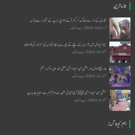
تازہ ترین
قاری کے ڈر سے بھاگ کر گھر آنے والا بچہ باپ کے تشدد سے ہلاک
فروری 19, 2023
ویب ڈیسک
میو اسپتال میں 7 دن کے بچے کے چہرے پر چیونٹیوں کی موجودگی کا معاملہ
اکتوبر 15, 2022
ویب ڈیسک
ماہ ربیع الاول اور جشنِ عید میلاد النبی صلی اللہ علیہ وآلہ وسلم
اکتوبر 11, 2022
ویب ڈیسک
جشن عید میلاد النبی ﷺ آج انتہائی عقیدت واحترام سے منایا جارہا ہے
اکتوبر 9, 2022
ویب ڈیسک
اہم کیٹا گریز