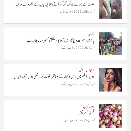
قاری کے ڈر سے بھاگ کر گھر آنے والا بچہ باپ کے تشدد سے ہلاک
فروری 19, 2023
ویب ڈیسک
پاکستان
پاکستان سمیت دنیا بھر میں آج یوم یکجہتی کشمیر منایا جا رہا ہے
فروری 5, 2022
ویب ڈیسک
انٹرٹینمنٹ
فیشن
ہولی وڈ فلم میں بوس و کنار کے مناظر شوٹ کروا سکتی ہوں، آمنہ الیاس
فروری 5, 2022
ویب ڈیسک
کالم اور تجزیے
شلجم کے فوائد
فروری 5, 2022
ویب ڈیسک