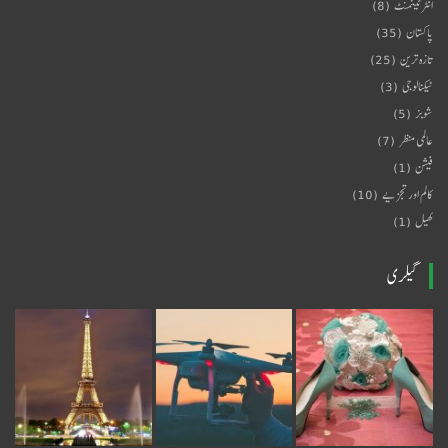
انٹرٹینمنٹ
(8)
پاکستان
(35)
تازہ ترین
(25)
ٹیکنالوجی
(3)
شوبز
(5)
عالمی منظر
(7)
فیشن
(1)
کالم اور تجزیے
(10)
کھیل
(1)
گیلری