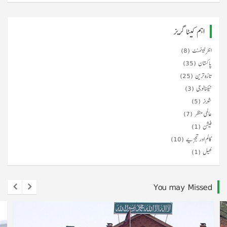
اہم کیٹا گریز
انٹرٹینمنٹ
(8)
پاکستان
(35)
تازہ ترین
(25)
ٹیکنالوجی
(3)
شوبز
(5)
عالمی منظر
(7)
فیشن
(1)
کالم اور تجزیے
(10)
کھیل
(1)
You may Missed