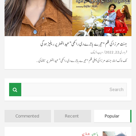
انٹرٹینمنٹ
شوبز
جنت مرزا کی فلم "تیرے باجرے دی راکھی” عید الفطر پر ریلیز ہوگی
فروری 22, 2022
ویب ڈیسک
ٹک ٹاک اسٹار جنت مرزا کی پہلی فلم "تیرے باجرے دی راکھی” عید الفطر پر سینماکی…
S
e
a
r
c
Commented
Recent
Popular
h
پاکستان
تازہ ترین